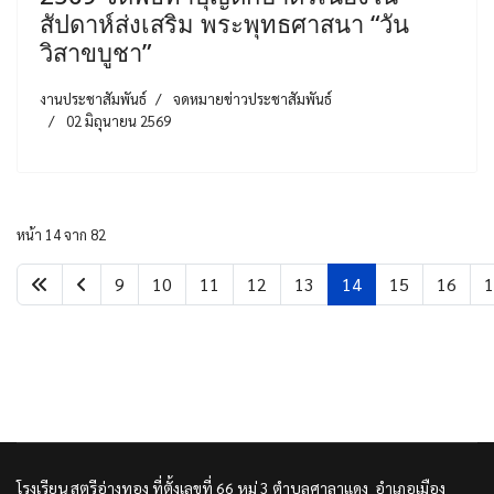
สัปดาห์ส่งเสริม พระพุทธศาสนา “วัน
วิสาขบูชา”
งานประชาสัมพันธ์
จดหมายข่าวประชาสัมพันธ์
02 มิถุนายน 2569
หน้า 14 จาก 82
9
10
11
12
13
14
15
16
1
โรงเรียน สตรีอ่างทอง ที่ตั้งเลขที่ 66 หมู่ 3 ตำบลศาลาแดง อำเภอเมือง