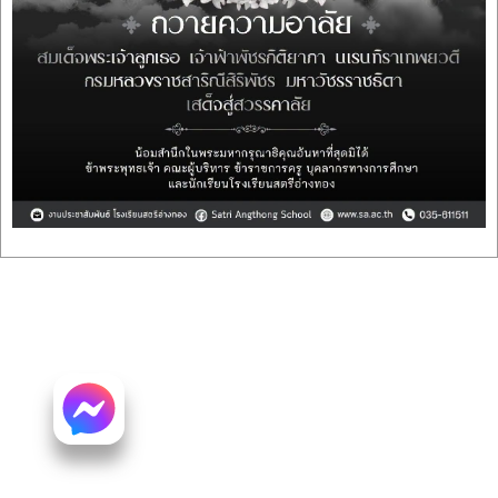
โรงเรียน สตรีอ่างทอง ที่ตั้งเลขที่ 66 หมู่ 3 ตำบลศาลาแดง อำเภอเมือง
จังหวัดอ่างทอง สังกัดสำนักงานเขตพื้นที่การศึกษามัธยมศึกษาสิงห์บุรี
อ่างทอง
โทร 035-611511 โทรสาร 035-615531 E-mail:
satriangthong@gmail.com
,satriangthong@sa.ac.th
Website
www.sa.ac.th
© 2025 Satri Angthong School